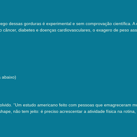
prego dessas gorduras é experimental e sem comprovação científica. A
 câncer, diabetes e doenças cardiovasculares, o exagero de peso as
á abaixo)
esolvido. “Um estudo americano feito com pessoas que emagreceram mu
shape, não tem jeito: é preciso acrescentar a atividade física na ro