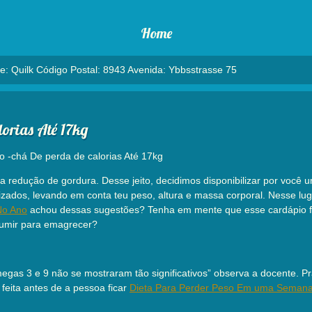
Home
e: Quilk Código Postal: 8943 Avenida: Ybbsstrasse 75
orias Até 17kg
-chá De perda de calorias Até 17kg
redução de gordura. Desse jeito, decidimos disponibilizar por você u
zados, levando em conta teu peso, altura e massa corporal. Nesse lug
No Ano
achou dessas sugestões? Tenha em mente que esse cardápio foi
sumir para emagrecer?
gas 3 e 9 não se mostraram tão significativos” observa a docente. Pr
feita antes de a pessoa ficar
Dieta Para Perder Peso Em uma Semana