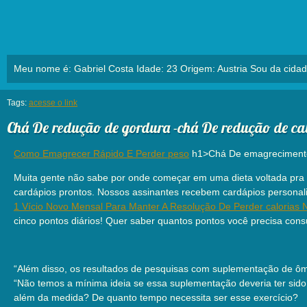
Meu nome é: Gabriel Costa Idade: 23 Origem: Austria Sou da cidad
Tags:
acesse o link
Chá De redução de gordura -chá De redução de cal
Como Emagrecer Rápido E Perder peso
h1>Chá De emagrecimento 
Muita gente não sabe por onde começar em uma dieta voltada pra a 
cardápios prontos. Nossos assinantes recebem cardápios personali
1 Vício Novo Mensal Para Manter A Resolução De Perder calorias 
cinco pontos diários! Quer saber quantos pontos você precisa con
“Além disso, os resultados de pesquisas com suplementação de ôme
“Não temos a mínima ideia se essa suplementação deveria ter sido 
além da medida? De quanto tempo necessita ser esse exercício?