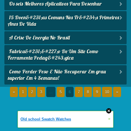
Os seis Melhores Aplicativos Para Desenhar
15 Doen&#231;as Comuns Nos Tr&#234;s Primeiros
Anos De Vida
A Crise De Energia No Brasil
Fabrica&#231;&#227;o De Um Site Como
Ferramenta Pedag&#243;gica
Como Perder Peso E Não Recuperar Em grau
superior Em 4 Semanas!
«
1
2
3
...
5
6
7
8
9
10
»
»
Old school Swatch Watches